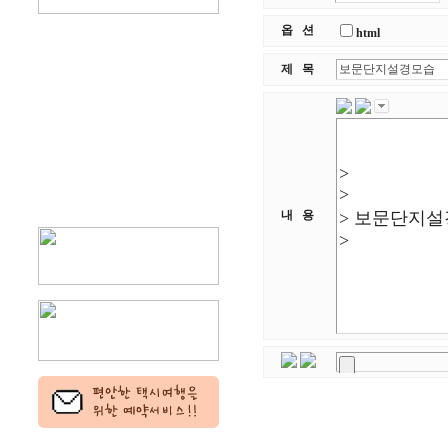
옵 션
html
제 목
내 용