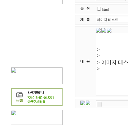
옵 션
html
제 목
내 용