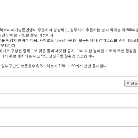
트라이애슬론연맹이 주관하며 경상북도, 경주시가 후원하는 본 대회에는 약 600여
그간 닦아온 기량을 뽐낼 예정이다.
)를 헤엄쳐 통과한 다음, 사이클로 40㎞(4바퀴)의 보문단지 내 경기코스를 완주, 10㎞(
마무리한다.
리기로 구성된 종목으로 맑은 물과 깨끗한 공기, 그리고 잘 정비된 도로와 주변 환경을
에서 주로 개최되는 대표적인 선진국형 친환경 스포츠이다.
내 일부구간인 보문호수측 2개 차로가 7:30~11:00까지 전면 통제된다.