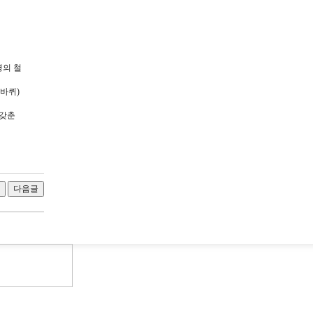
명의 철
3바퀴)
 갖춘